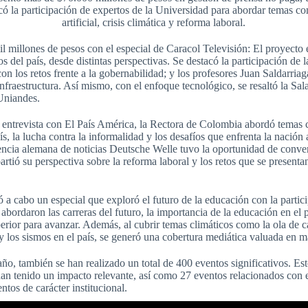
có la participación de expertos de la Universidad para abordar temas c
artificial, crisis climática y reforma laboral.
l millones de pesos con el especial de Caracol Televisión: El proyecto 
s del país, desde distintas perspectivas. Se destacó la participación de l
con los retos frente a la gobernabilidad; y los profesores Juan Saldarria
infraestructura. Así mismo, con el enfoque tecnológico, se resaltó la S
 Uniandes.
 entrevista con El País América, la Rectora de Colombia abordó temas c
s, la lucha contra la informalidad y los desafíos que enfrenta la nación 
agencia alemana de noticias Deutsche Welle tuvo la oportunidad de conver
tió su perspectiva sobre la reforma laboral y los retos que se presentan
 a cabo un especial que exploró el futuro de la educación con la partic
 abordaron las carreras del futuro, la importancia de la educación en el 
erior para avanzar. Además, al cubrir temas climáticos como la ola de c
 y los sismos en el país, se generó una cobertura mediática valuada en 
año, también se han realizado un total de 400 eventos significativos. Es
an tenido un impacto relevante, así como 27 eventos relacionados con el
entos de carácter institucional.