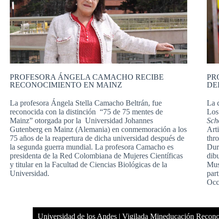
PROFESORA ÁNGELA CAMACHO RECIBE
PR
RECONOCIMIENTO EN MAINZ
DE
La profesora Ángela Stella Camacho Beltrán, fue
La 
reconocida con la distinción “75 de 75 mentes de
Los
Mainz” otorgada por la Universidad Johannes
Sch
Gutenberg en Mainz (Alemania) en conmemoración a los
Art
75 años de la reapertura de dicha universidad después de
thr
la segunda guerra mundial.
La profesora Camacho es
Dura
presidenta de la Red Colombiana de Mujeres Científicas
dib
y titular en la Facultad de Ciencias Biológicas de la
Mus
Universidad.
part
Occ
Universidad de los Andes | Vigilada Mineducación Recon