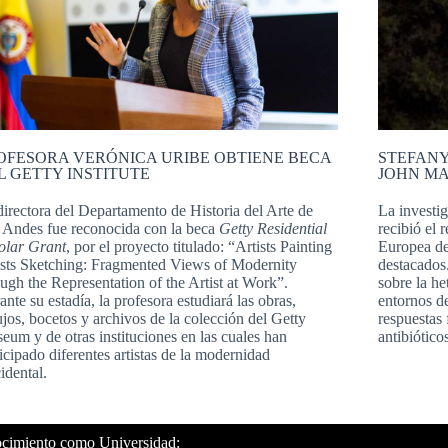
OFESORA VERÓNICA URIBE OBTIENE BECA
STEFANY
L GETTY INSTITUTE
JOHN M
directora del Departamento de Historia del Arte de
La investi
 Andes fue reconocida con la beca
Getty Residential
recibió el
olar Grant
, por el proyecto titulado: “Artists Painting
Europea de
ists Sketching: Fragmented Views of Modernity
destacados
ough the Representation of the Artist at Work”.
sobre la he
nte su estadía, la profesora estudiará las obras,
entornos d
ujos, bocetos y archivos de la colección del Getty
respuestas 
eum y de otras instituciones en las cuales han
antibiótico
icipado diferentes artistas de la modernidad
idental.
ocimiento como Universidad: