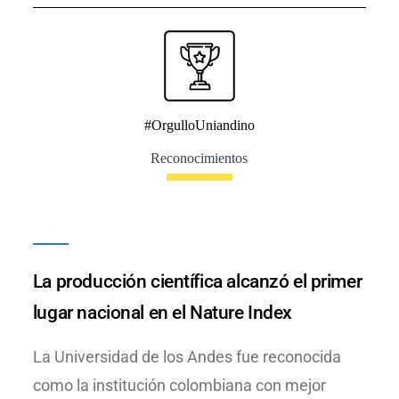
#OrgulloUniandino
Reconocimientos
tre
La producción científica alcanzó el primer
El
026
lugar nacional en el Nature Index
Gl
Ch
La Universidad de los Andes fue reconocida
100
como la institución colombiana con mejor
Est