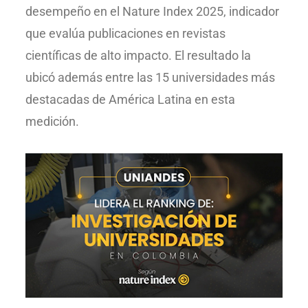
desempeño en el Nature Index 2025, indicador
ali
p 50
que evalúa publicaciones en revistas
glo
científicas de alto impacto. El resultado la
for
ubicó además entre las 15 universidades más
Ade
destacadas de América Latina en esta
amp
medición.
aca
egr