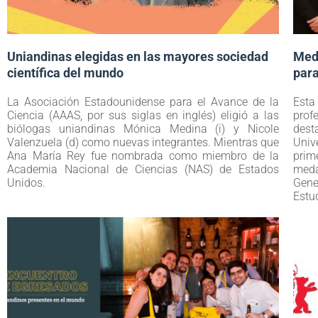
Uniandinas elegidas en las mayores sociedad
Meda
científica del mundo
para
La Asociación Estadounidense para el Avance de la
Esta
Ciencia (AAAS, por sus siglas en inglés) eligió a las
prof
biólogas uniandinas Mónica Medina (i) y Nicole
dest
Valenzuela (d) como nuevas integrantes. Mientras que
Univ
Ana María Rey fue nombrada como miembro de la
prim
Academia Nacional de Ciencias (NAS) de Estados
meda
Unidos.
Gen
Estu