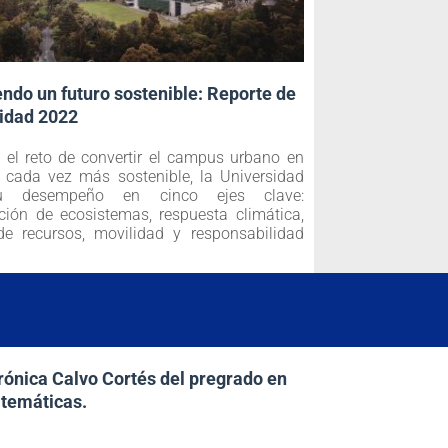
ndo un futuro sostenible: Reporte de
lidad 2022
el reto de convertir el campus urbano en
 cada vez más sostenible, la Universidad
u desempeño en cinco ejes clave:
ción de ecosistemas, respuesta climática,
e recursos, movilidad y responsabilidad
rónica Calvo Cortés del pregrado en
temáticas.