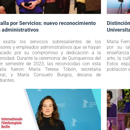
lla por Servicios: nuevo reconocimiento
Distinció
 administrativos
Universit
 exalta los servicios sobresalientes de los
María Fern
esores y empleados administrativos que se hayan
por su la
acado por su compromiso y dedicación a la
enseñanza 
ersidad. Durante la ceremonia de Quinquenios del
arte, la cu
er semestre de 2023, las reconocidas con esta
Estos espa
lla fueron: María Teresa Tobón, secretaria
población 
eral, y María Consuelo Burgos, decana de
diantes.