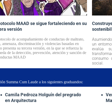
rotocolo MAAD se sigue fortaleciendo en su
Construye
era versión
sostenibi
otocolo de acompañamiento de conductas de maltrato,
Asumiendo 
, amenaza, discriminación y violencias basadas en
un entorno
o presenta su tercera versión, en la que se refuerza la
evalúa s
eda de la detección, prevención, atención y sanción de
transforma
conductas MAAD
consumo d
social.
inción Summa Cum Laude a los siguientes graduandos:
Camila Pedroza Holguín del pregrado
Ve
en Arquitectura
Ma