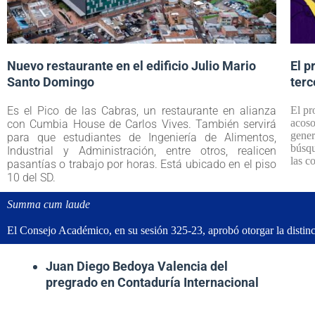
Nuevo restaurante en el edificio Julio Mario
El p
Santo Domingo
terc
Es el Pico de las Cabras, un restaurante en alianza
El pr
acoso
con Cumbia House de Carlos Vives. También servirá
gener
para que estudiantes de Ingeniería de Alimentos,
búsqu
Industrial y Administración, entre otros, realicen
las 
pasantías o trabajo por horas. Está ubicado en el piso
10 del SD.
Summa cum laude
El Consejo Académico, en su sesión 325-23, aprobó otorgar la dist
Juan Diego Bedoya Valencia del
pregrado en Contaduría Internacional