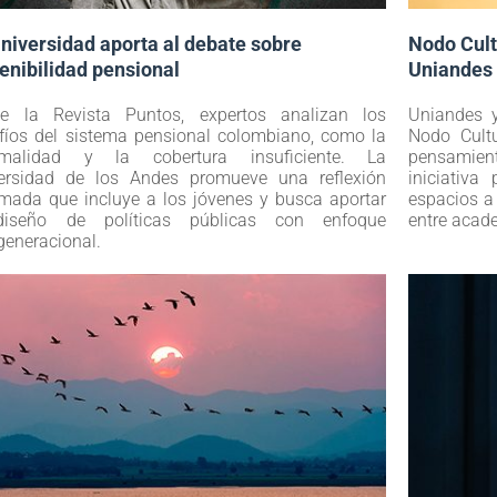
niversidad aporta al debate sobre
Nodo Cult
enibilidad pensional
Uniandes 
e la Revista Puntos, expertos analizan los
Uniandes y
fíos del sistema pensional colombiano, como la
Nodo Cultu
ormalidad y la cobertura insuficiente. La
pensamiento
ersidad de los Andes promueve una reflexión
iniciativ
rmada que incluye a los jóvenes y busca aportar
espacios a 
diseño de políticas públicas con enfoque
entre acad
rgeneracional.