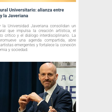
ural Universitario: alianza entre
y la Javeriana
 la Universidad Javeriana consolidan un
ral que impulsa la creación artística, el
 crítico y el diálogo interdisciplinario. La
a promueve una agenda compartida, abre
artistas emergentes y fortalece la conexión
emia y sociedad.