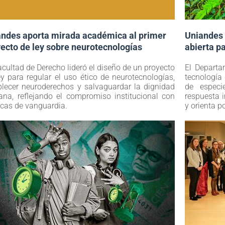
andes aporta mirada académica al primer
Uniandes 
ecto de ley sobre neurotecnologías
abierta p
acultad de Derecho lideró el diseño de un proyecto
El Departa
ey para regular el uso ético de neurotecnologías,
tecnología 
blecer neuroderechos y salvaguardar la dignidad
de especie
na, reflejando el compromiso institucional con
respuesta i
ticas de vanguardia.
y orienta p