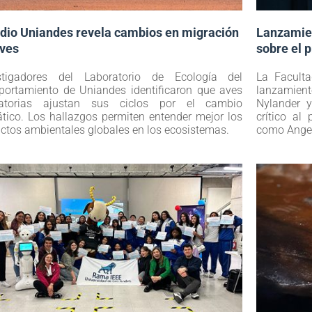
dio Uniandes revela cambios en migración
Lanzamie
aves
sobre el 
stigadores del Laboratorio de Ecología del
La Faculta
ortamiento de Uniandes identificaron que aves
lanzamie
ratorias ajustan sus ciclos por el cambio
Nylander y
ático. Los hallazgos permiten entender mejor los
crítico al
ctos ambientales globales en los ecosistemas.
como Angel