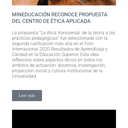
MINEDUCACIÓN RECONOCE PROPUESTA
DEL CENTRO DE ÉTICA APLICADA
La propuesta “La ética transversal: de la teoría a las
prácticas pedagógicas” fue seleccionada con la
segunda calificación más alta en el Foro
Internacional 2020 Resultados de Aprendizaje y
Calidad en la Educación Superior. Esta idea
reflexiona sobre aspectos éticos en todos los
ámbitos de actuación: docencia, investigación,
proyección social y cultura institucional de la
Universidad.
Leer más